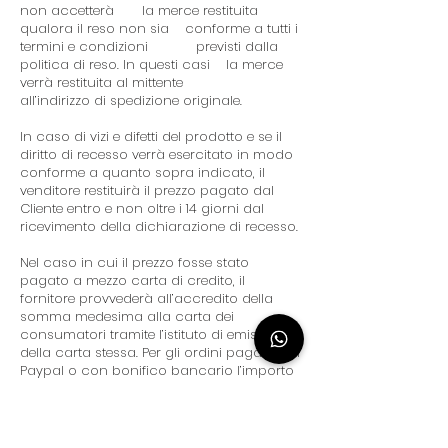
non accetterà la merce restituita
qualora il reso non sia conforme a tutti i
termini e condizioni previsti dalla
politica di reso. In questi casi la merce
verrà restituita al mittente
all’indirizzo di spedizione originale.
In caso di vizi e difetti del prodotto e se il
diritto di recesso verrà esercitato in modo
conforme a quanto sopra indicato, il
venditore restituirà il prezzo pagato dal
Cliente entro e non oltre i 14 giorni dal
ricevimento della dichiarazione di recesso.
Nel caso in cui il prezzo fosse stato
pagato a mezzo carta di credito, il
fornitore provvederà all’accredito della
somma medesima alla carta dei
consumatori tramite l’istituto di emissione
della carta stessa. Per gli ordini pagati con
Paypal o con bonifico bancario l’importo
sarà restituito sul conto originale. Il cliente,
su richiesta, potrà beneficiare di un
buono spesa personale dell'importo pari
alla merce restituita utilizzabile entro 120