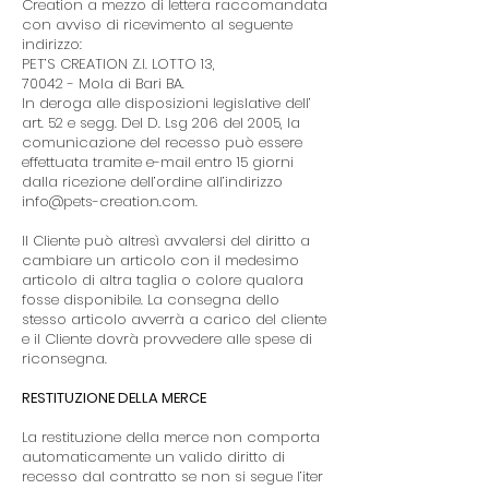
Creation a mezzo di lettera raccomandata
con avviso di ricevimento al seguente
indirizzo:
PET’S CREATION Z.I. LOTTO 13,
70042 - Mola di Bari BA.
In deroga alle disposizioni legislative dell’
art. 52 e segg. Del D. Lsg 206 del 2005, la
comunicazione del recesso può essere
effettuata tramite e-mail entro 15 giorni
dalla ricezione dell’ordine all’indirizzo
info@pets-creation.com.
Il Cliente può altresì avvalersi del diritto a
cambiare un articolo con il medesimo
articolo di altra taglia o colore qualora
fosse disponibile. La consegna dello
stesso articolo avverrà a carico del cliente
e il Cliente dovrà provvedere alle spese di
riconsegna.
RESTITUZIONE DELLA MERCE
La restituzione della merce non comporta
automaticamente un valido diritto di
recesso dal contratto se non si segue l’iter