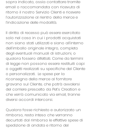
sopra indicato, ossia contattare tramite
email o raccomandata con ricevuta di
ritorno il nostro Servizio Clienti e ricevere
l’autorizzazione al rientro della merce e
l’indicazione delle modalità.
Il diritto di recesso può essere esercitato
solo nel caso in cui i prodotti acquistati
non siano stati utilizzati e siano all’interno
dell’imballo originale integro, completo
degli eventuali manuali di istruzioni, o
qualora fossero difettati. Come da termini
di legge non possono essere restituiti capi
o oggetti realizzati su specifiche del Cliente
o personalizzati. Le spese per la
riconsegna della merce al fornitore
gravano sul Cliente, che potrà avvalersi
del corriere prescelto da Pet’s Creation e
che verrà comunicato via email, tranne
diversi accordi intercorsi.
Qualora fosse richiesto e autorizzato un
rimborso, resta inteso che verranno
decurtati dal rimborso le effettive spese di
spedizione di andata e ritorno del