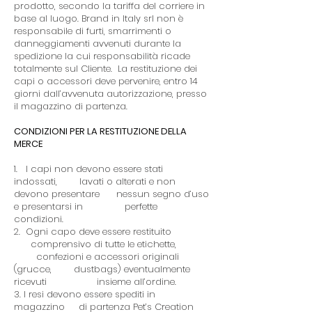
prodotto, secondo la tariffa del corriere in
base al luogo. Brand in Italy srl non è
responsabile di furti, smarrimenti o
danneggiamenti avvenuti durante la
spedizione la cui responsabilità ricade
totalmente sul Cliente. La restituzione dei
capi o accessori deve pervenire, entro 14
giorni dall’avvenuta autorizzazione, presso
il magazzino di partenza.
CONDIZIONI PER LA RESTITUZIONE DELLA
MERCE
1. I capi non devono essere stati
indossati, lavati o alterati e non
devono presentare nessun segno d’uso
e presentarsi in perfette
condizioni.
2. Ogni capo deve essere restituito
comprensivo di tutte le etichette,
confezioni e accessori originali
(grucce, dustbags) eventualmente
ricevuti insieme all’ordine.
3. I resi devono essere spediti in
magazzino di partenza Pet’s Creation