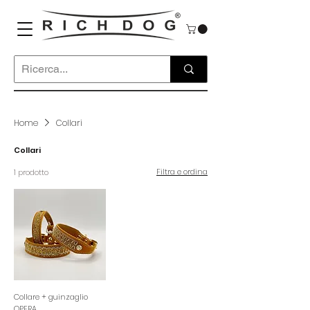
Home
Collari
Collari
Filtra e ordina
1 prodotto
Collare + guinzaglio
OPERA